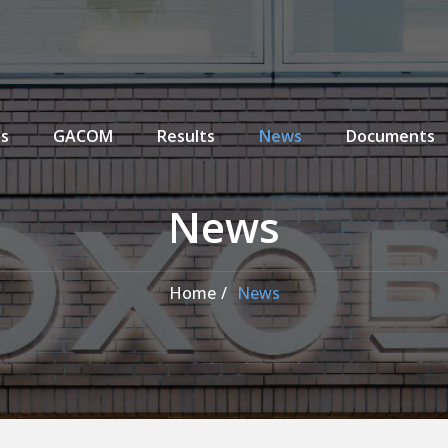
enu
ns
GACOM
Results
News
Documents
News
Home
News