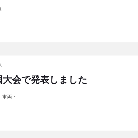
散
シミュレーションが「画像ラボ」に掲載されました
ス
国大会で発表しました
市・車両・
会で発表しました