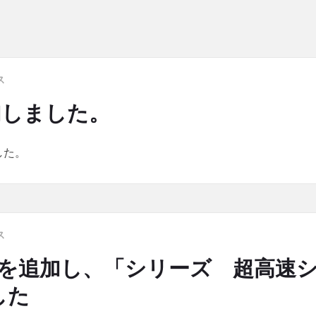
ス
加しました。
した。
ス
ntsを追加し、「シリーズ 超高
した