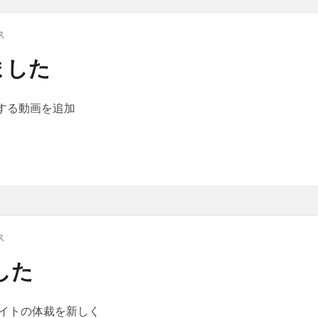
ス
ました
関する動画を追加
た
ス
した
サイトの体裁を新しく