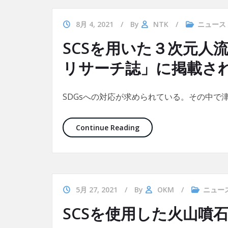
8月 4, 2021
By
NTK
ニュース
SCSを用いた３次元人
リサーチ誌」に掲載さ
SDGsへの対応が求められている。その中で
SCSを用いた３次元人流
Continue Reading
5月 27, 2021
By
OKM
ニュー
SCSを使用した火山噴