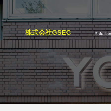
Skip to the content
Primary M
株式会社GSEC
Solutio