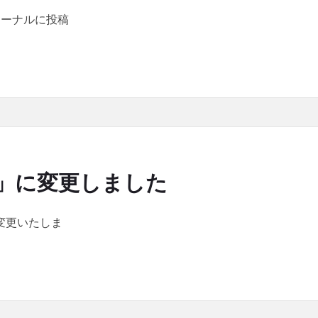
ャーナルに投稿
sを追加し、「シリーズ 超高速シミュレーションが実現する世界」を掲載
C」に変更しました
に変更いたしま
に変更しました