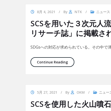
8月 4, 2021
By
NTK
ニュース
SCSを用いた３次元人
リサーチ誌」に掲載さ
SDGsへの対応が求められている。その中で
SCSを用いた３次元人流
Continue Reading
5月 27, 2021
By
OKM
ニュー
SCSを使用した火山噴