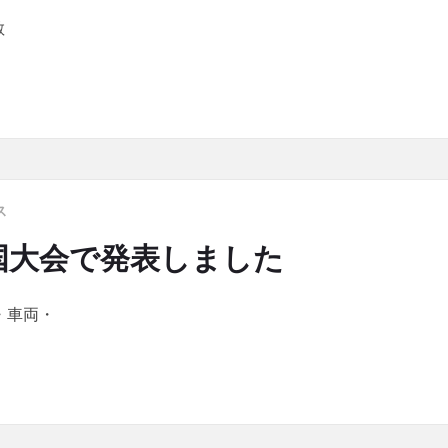
散
シミュレーションが「画像ラボ」に掲載されました
ス
国大会で発表しました
市・車両・
会で発表しました