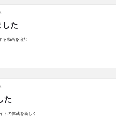
ス
ました
関する動画を追加
た
ス
した
サイトの体裁を新しく