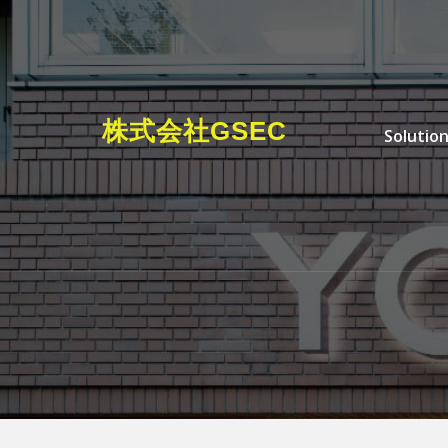
Skip to the content
Primary M
株式会社GSEC
Solutio