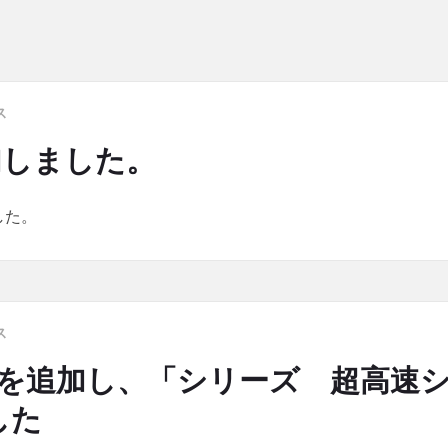
ス
加しました。
した。
ス
ntsを追加し、「シリーズ 超高
した