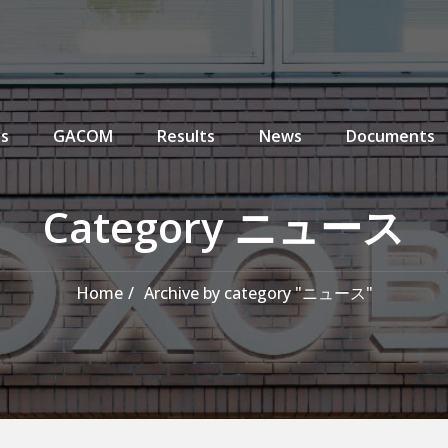
enu
ns
GACOM
Results
News
Documents
Category ニュース
Home
Archive by category "ニュース"